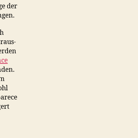
e der
ngen.
ch
oraus-
werden
nce
nden.
em
ohl
parece
ert