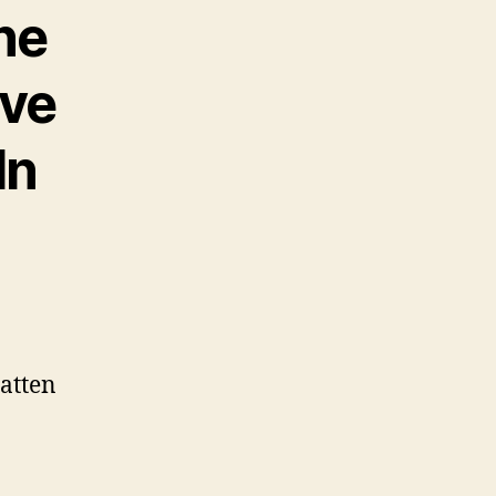
ine
ive
In
atten