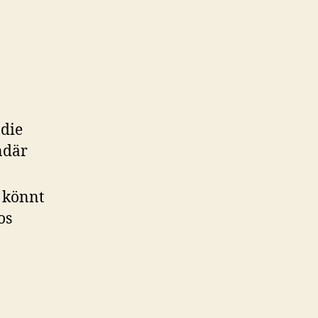
die
ndär
 könnt
os