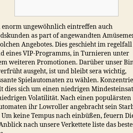
 enorm ungewöhnlich eintreffen auch
ndskunden as part of angewandten Amüseme
solchen Angebotes. Dies geschieht im regelfall
d eines VIP-Programms, in Turnieren unter
em weiteren Promotionen. Darüber unser Bi
verfrüht ausgeht, ist und bleibt sera wichtig,
ssante Spielautomaten zu wählen. Konzentrie
t dies sich um einen niedrigen Mindesteinsa
niedrigen Volatilität.
Nach einen populärsten
utomaten ihr Lowroller angebracht sein Starb
 Um keine Tempus nach einbüßen, feuern Di
Anblick nach unsere Verkettete liste das best