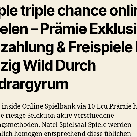
ple triple chance onl
elen – Prämie Exklus
zahlung & Freispiele 
nzig Wild Durch
drargyrum
 inside Online Spielbank via 10 Ecu Prämie h
ne riesige Selektion aktiv verschiedene
gsmethoden. Natel Spielsaal Spiele werden
hlich homogen entsprechend diese üblichen