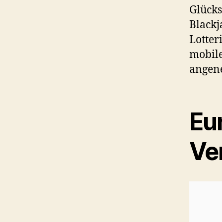
Glückss
Blackj
Lotter
mobile
angen
Eu
Ve