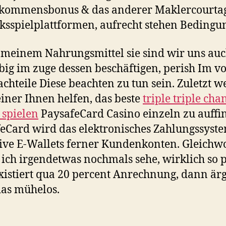
kommensbonus & das anderer Maklercourtag
ksspielplattformen, aufrecht stehen Bedingu
 meinem Nahrungsmittel sie sind wir uns au
big im zuge dessen beschäftigen, perish Im v
chteile Diese beachten zu tun sein. Zuletzt 
iner Ihnen helfen, das beste
triple triple cha
 spielen
PaysafeCard Casino einzeln zu auffi
eCard wird das elektronisches Zahlungssyst
ive E-Wallets ferner Kundenkonten. Gleichw
 ich irgendetwas nochmals sehe, wirklich so 
existiert qua 20 percent Anrechnung, dann ärg
as mühelos.