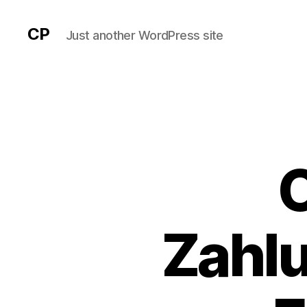
CP
Just another WordPress site
O
Zahl