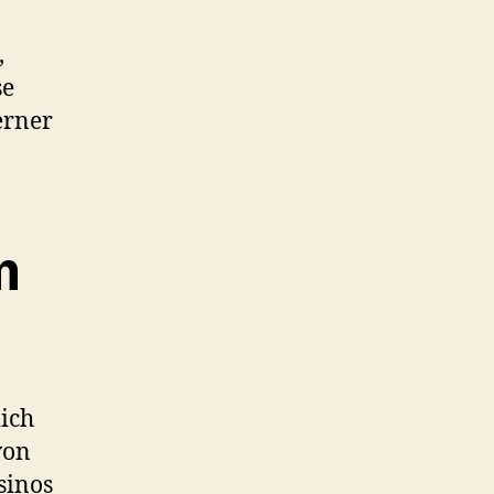
,
se
erner
m
ich
von
sinos