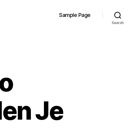
Sample Page
Search
no
en Je