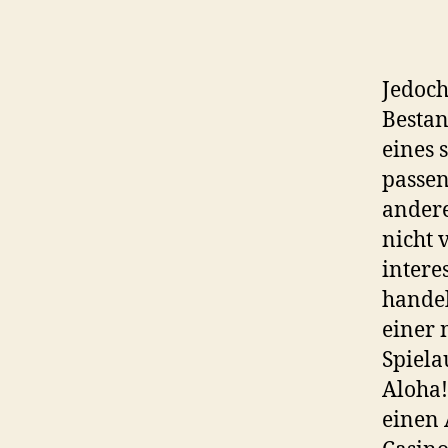
Jedoch
Besta
eines 
passen
ander
nicht 
intere
handel
einer 
Spiela
Aloha!
einen 